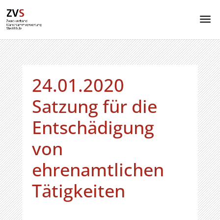
24.01.2020
Satzung für die
Entschädigung
von
ehrenamtlichen
Tätigkeiten