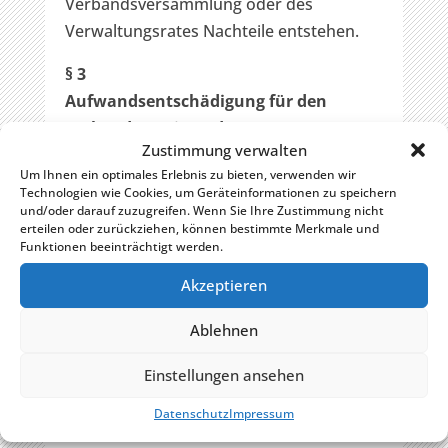
Verbandsversammlung oder des
Verwaltungsrates Nachteile entstehen.
§ 3
Aufwandsentschädigung für den
Verbandsvorsitzenden
Zustimmung verwalten
(1) Der/Die Verbandsvorsitzende erhält
Um Ihnen ein optimales Erlebnis zu bieten, verwenden wir
für seine/ihre ehrenamtliche Tätigkeit
Technologien wie Cookies, um Geräteinformationen zu speichern
eine jährliche Aufwandsentschädigung in
und/oder darauf zuzugreifen. Wenn Sie Ihre Zustimmung nicht
erteilen oder zurückziehen, können bestimmte Merkmale und
Höhe von 700 Euro.
Funktionen beeinträchtigt werden.
(2) Mit diesem Betrag sind jeweils alle
Akzeptieren
Auslagen und Aufwendungen für
Ablehnen
Sitzungen und Dienstverrichtungen,
einschließlich erforderlicher Reisekosten
Einstellungen ansehen
innerhalb des Verbands
gebiets, abgegolten.
Datenschutz
Impressum