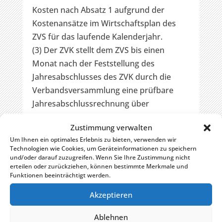
Kosten nach Absatz 1 aufgrund der
Kostenansätze im Wirtschaftsplan des
ZVS für das laufende Kalenderjahr.
(3) Der ZVK stellt dem ZVS bis einen
Monat nach der Feststellung des
Jahresabschlusses des ZVK durch die
Verbandsversammlung eine prüfbare
Jahresabschlussrechnung über
die Kosten nach Abs. 1. Eine sich daraus
Zustimmung verwalten
ergebende Ausgleichszahlung ist zwei
Um Ihnen ein optimales Erlebnis zu bieten, verwenden wir
Monate nach Vorlage der prüfbaren
Technologien wie Cookies, um Geräteinformationen zu speichern
Abschlussrechnung zur Zahlung fällig.
und/oder darauf zuzugreifen. Wenn Sie Ihre Zustimmung nicht
erteilen oder zurückziehen, können bestimmte Merkmale und
(4) Der ZVS trägt die Personalkosten,
Funktionen beeinträchtigt werden.
soweit sie den Kostenstellen nach § 2 Abs.
Akzeptieren
1 zugeordnet sind.
(5) Die Personalkosten für Mitarbeiter,
Ablehnen