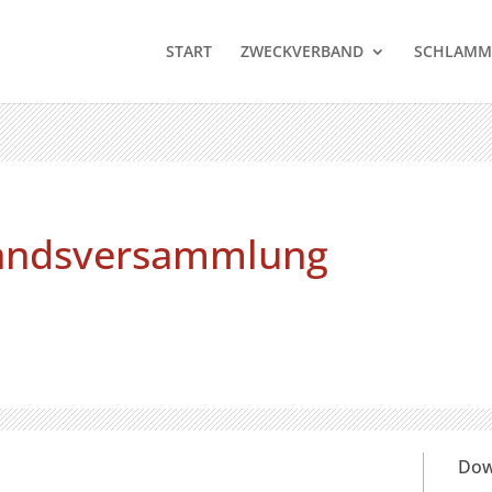
START
ZWECKVERBAND
SCHLAMM
bandsversammlung
Dow