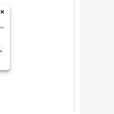
enn
en