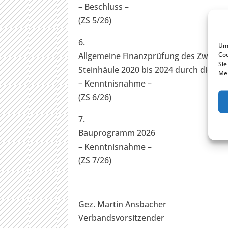
– Beschluss –
(ZS 5/26)
6.
Um 
Coo
Allgemeine Finanzprüfung des Zweck
Sie
Steinhäule 2020 bis 2024 durch die G
Mer
– Kenntnisnahme –
(ZS 6/26)
7.
Bauprogramm 2026
– Kenntnisnahme –
(ZS 7/26)
Gez. Martin Ansbacher
Verbandsvorsitzender