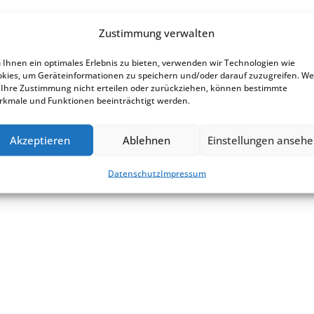
Zustimmung verwalten
Ihnen ein optimales Erlebnis zu bieten, verwenden wir Technologien wie
kies, um Geräteinformationen zu speichern und/oder darauf zuzugreifen. W
verbandes Klärschlammverwertung
 Ihre Zustimmung nicht erteilen oder zurückziehen, können bestimmte
emeindeprüfungsanstalt
kmale und Funktionen beeinträchtigt werden.
Akzeptieren
Ablehnen
Einstellungen anseh
Datenschutz
Impressum