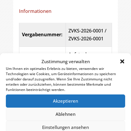
Informationen
ZVKS-2026-0001 /
Vergabenummer:
ZVKS-2026-0001
Aufstockung
Zustimmung verwalten
Technikgebäude-
Art des Auftrags:
Um Ihnen ein optimales Erlebnis zu bieten, verwenden wir
Verstärkung
Technologien wie Cookies, um Geräteinformationen zu speichern
Ofengebäude
und/oder darauf zuzugreifen. Wenn Sie Ihre Zustimmung nicht
erteilen oder zurückziehen, können bestimmte Merkmale und
Funktionen beeinträchtigt werden.
Zweckverband
Akzeptieren
Klärwerk
Ort der
Steinhäule,
Ausführung:
Ablehnen
Reinzstr. 1, 89233
Neu-Ulm
Einstellungen ansehen