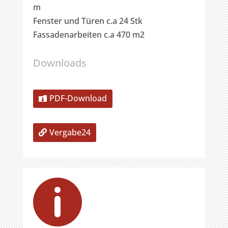
m
Fenster und Türen c.a 24 Stk
Fassadenarbeiten c.a 470 m2
Downloads
PDF-Download
Vergabe24
