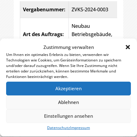
Vergabenummer:
ZVKS-2024-0003
Neubau
Art des Auftrags:
Betriebsgebäude,
Schreinerarbeiten
Zustimmung verwalten
Um Ihnen ein optimales Erlebnis zu bieten, verwenden wir
Zweckverband
Technologien wie Cookies, um Geräteinformationen zu speichern
und/oder darauf zuzugreifen. Wenn Sie Ihre Zustimmung nicht
Klärschlammverwertung
Ort der
erteilen oder zurückziehen, können bestimmte Merkmale und
Steinhäule
Funktionen beeinträchtigt werden.
Ausführung:
Reinzstr. 1
Akzeptieren
89233 Neu-Ulm
Ablehnen
Zweckverband
Einstellungen ansehen
Klärschlammverwertung
Steinhäule
Datenschutz
Impressum
Reinzstr. 1