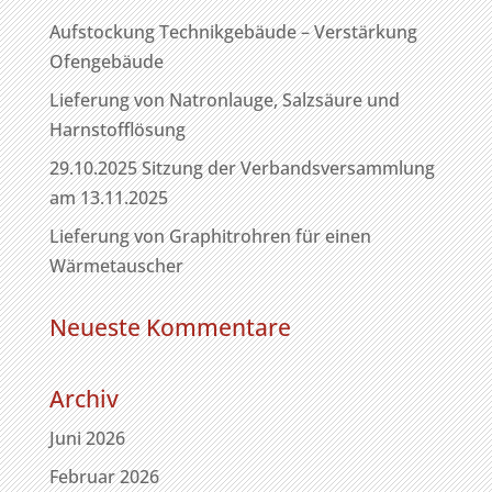
Aufstockung Technikgebäude – Verstärkung
Ofengebäude
Lieferung von Natronlauge, Salzsäure und
Harnstofflösung
29.10.2025 Sitzung der Verbandsversammlung
am 13.11.2025
Lieferung von Graphitrohren für einen
Wärmetauscher
Neueste Kommentare
Archiv
Juni 2026
Februar 2026