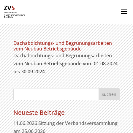
Dachabdichtungs- und Begrünungsarbeiten
vom Neubau Betriebsgebäude
Dachabdichtungs- und Begrünungsarbeiten
vom Neubau Betriebsgebäude vom 01.08.2024
bis 30.09.2024
Neueste Beiträge
11.06.2026 Sitzung der Verbandsversammlung
am 25.06.2026