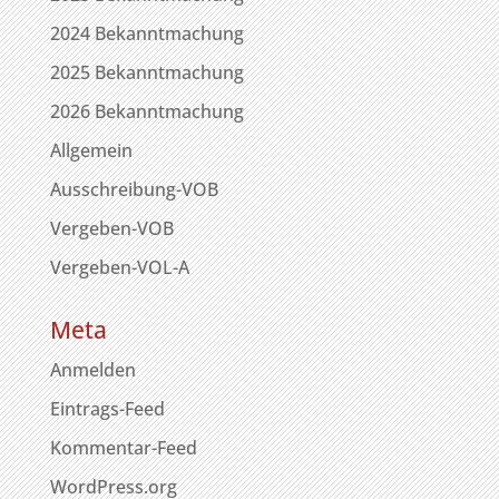
2024 Bekanntmachung
2025 Bekanntmachung
2026 Bekanntmachung
Allgemein
Ausschreibung-VOB
Vergeben-VOB
Vergeben-VOL-A
Meta
Anmelden
Eintrags-Feed
Kommentar-Feed
WordPress.org