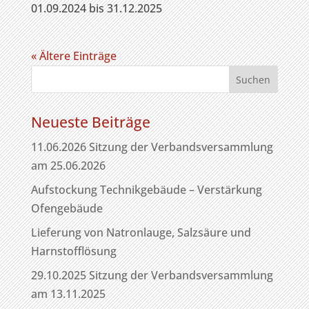
01.09.2024 bis 31.12.2025
« Ältere Einträge
Neueste Beiträge
11.06.2026 Sitzung der Verbandsversammlung
am 25.06.2026
Aufstockung Technikgebäude – Verstärkung
Ofengebäude
Lieferung von Natronlauge, Salzsäure und
Harnstofflösung
29.10.2025 Sitzung der Verbandsversammlung
am 13.11.2025