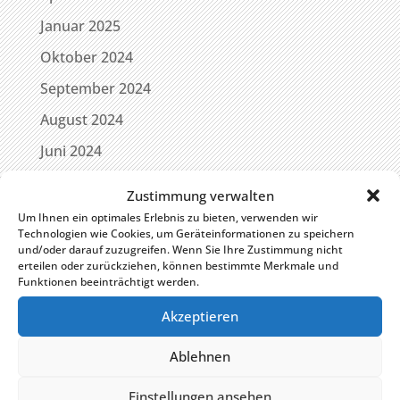
Januar 2025
Oktober 2024
September 2024
August 2024
Juni 2024
Februar 2024
Zustimmung verwalten
Januar 2024
Um Ihnen ein optimales Erlebnis zu bieten, verwenden wir
Technologien wie Cookies, um Geräteinformationen zu speichern
Oktober 2023
und/oder darauf zuzugreifen. Wenn Sie Ihre Zustimmung nicht
erteilen oder zurückziehen, können bestimmte Merkmale und
Mai 2023
Funktionen beeinträchtigt werden.
Januar 2023
Akzeptieren
Dezember 2022
Ablehnen
November 2022
Einstellungen ansehen